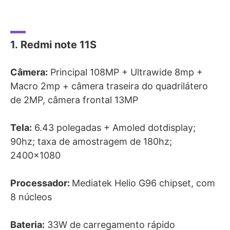
1. Redmi note 11S
Câmera:
Principal 108MP
+ Ultrawide 8mp +
Macro 2mp + câmera traseira do quadrilátero
de 2MP, câmera frontal 13MP
Tela:
6.43 polegadas + Amoled dotdisplay;
90hz; taxa de amostragem de 180hz;
2400×1080
Processador:
Mediatek Helio G96 chipset, com
8 núcleos
Bateria:
33W de carregamento rápido