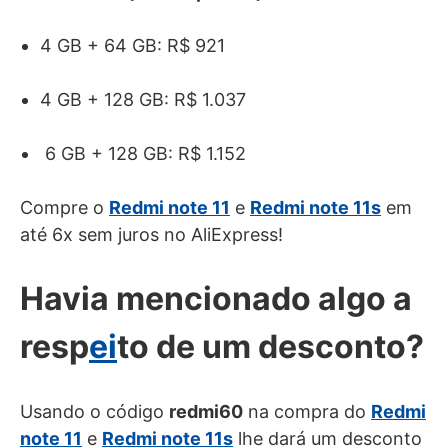
4 GB + 64 GB: R$ 921
4 GB + 128 GB: R$ 1.037
6 GB + 128 GB: R$ 1.152
Compre o
Redmi note 11
e
Redmi note 11s
em
até 6x sem juros no AliExpress!
Havia mencionado algo a
resp
ei
to de um desconto?
Usando o código
redmi60
na compra do
Redmi
note 11
e
Redmi note 11s
lhe dará um desconto