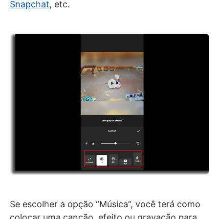
Snapchat
, etc.
Se escolher a opção “Música”, você terá como
colocar uma canção, efeito ou gravação para