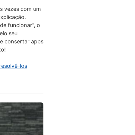
as vezes com um
xplicação.
e funcionar”, o
elo seu
de consertar apps
xo!
resolvê-los