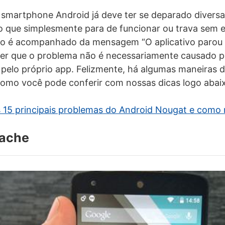
smartphone Android já deve ter se deparado divers
go que simplesmente para de funcionar ou trava sem e
ro é acompanhado da mensagem “O aplicativo parou d
rer que o problema não é necessariamente causado p
m pelo próprio app. Felizmente, há algumas maneiras 
como você pode conferir com nossas dicas logo abai
 15 principais problemas do Android Nougat e como 
cache