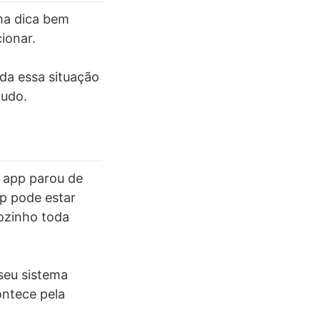
ma dica bem
ionar.
da essa situação
tudo.
 app parou de
pp pode estar
ozinho toda
seu sistema
ontece pela