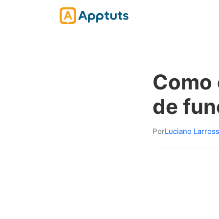
Como 
de fun
Por
Luciano Larros