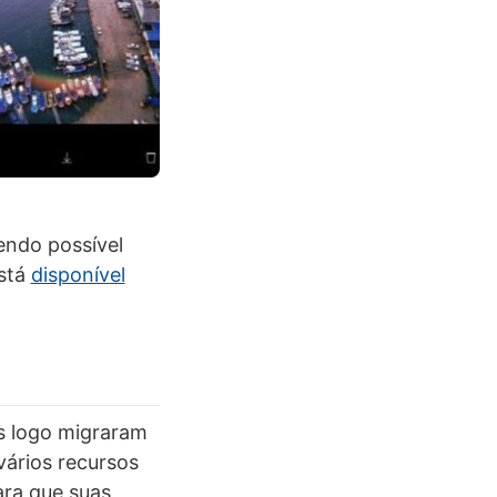
sendo possível
está
disponível
s logo migraram
vários recursos
ara que suas