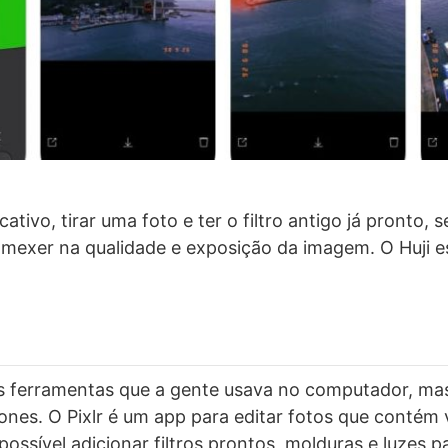
icativo, tirar uma foto e ter o filtro antigo já pronto, 
e mexer na qualidade e exposição da imagem. O Huji 
s ferramentas que a gente usava no computador, ma
nes. O Pixlr é um app para editar fotos que contém 
possível adicionar filtros prontos, molduras e luzes p