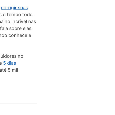
e
corrigir suas
s o tempo todo.
alho incrível nas
ala sobre elas.
undo conhece e
uidores no
te
5 dias
até 5 mil