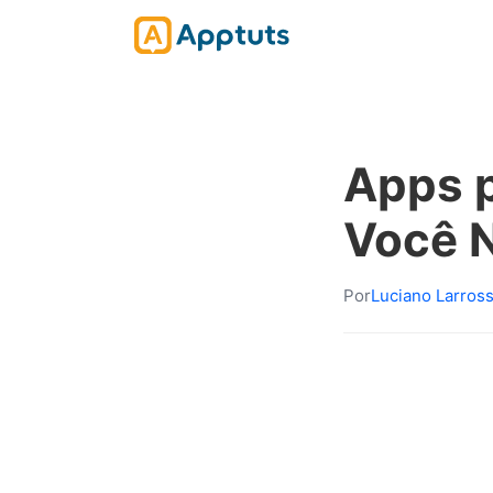
Apps p
Você 
Por
Luciano Larros