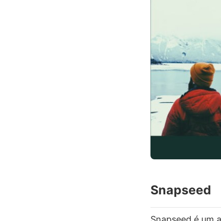
Snapseed
Snapseed é um ap