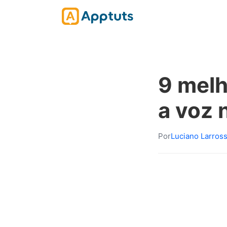
9 melh
a voz 
Por
Luciano Larros