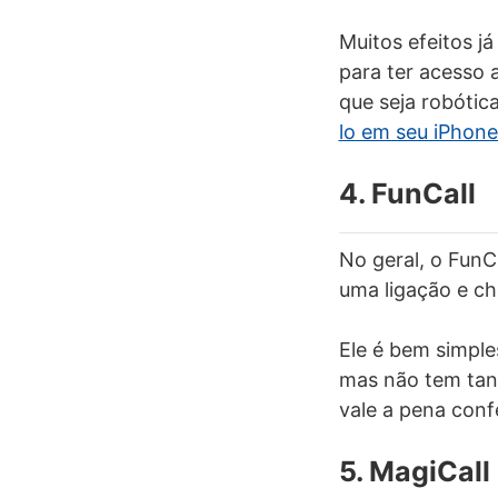
Muitos efeitos j
para ter acesso 
que seja robótic
lo em seu iPhone
4. FunCall
No geral, o FunC
uma ligação e c
Ele é bem simples
mas não tem tant
vale a pena conf
5. MagiCall