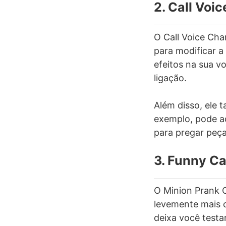
2. Call Voi
O Call Voice Cha
para modificar a
efeitos na sua v
ligação.
Além disso, ele 
exemplo, pode ad
para pregar peç
3. Funny Ca
O Minion Prank C
levemente mais c
deixa você testa