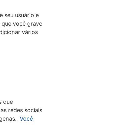
e seu usuário e
e que você grave
dicionar vários
s que
s redes sociais
ígenas.
Você