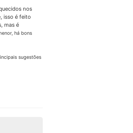
squecidos nos
 isso é feito
s, mas é
nor, há bons
incipais sugestões