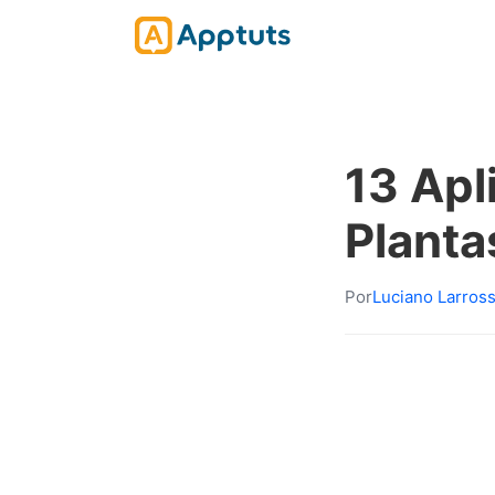
13 Apl
Planta
Por
Luciano Larros