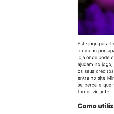
Este jogo para I
no menu principa
loja onde pode c
ajudam no jogo,
os seus créditos
entra no site Min
se perca e que s
tornar viciante.
Como utiliz