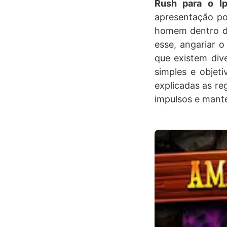
Rush para o I
apresentação po
homem dentro d
esse, angariar 
que existem div
simples e objeti
explicadas as re
impulsos e mante