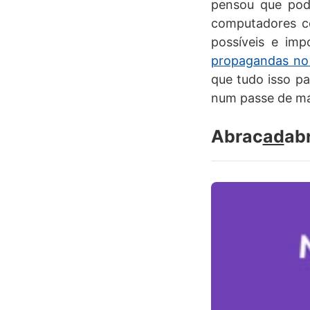
pensou que pode
computadores co
possíveis e im
propagandas no
que tudo isso p
num passe de má
Abrac
ad
ab