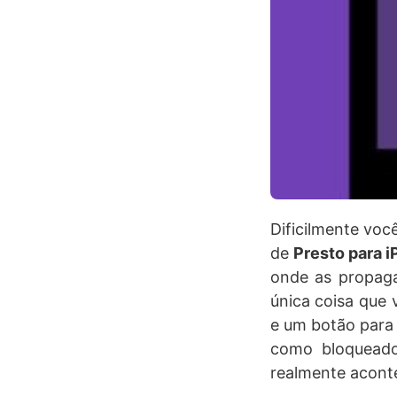
Dificilmente voc
de
Presto para i
onde as propaga
única coisa que 
e um botão para 
como bloqueado
realmente aconte