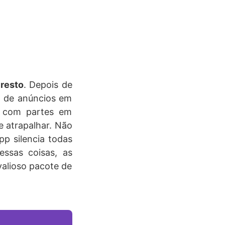
resto
. Depois de
re de anúncios em
m com partes em
 atrapalhar. Não
p silencia todas
ssas coisas, as
valioso pacote de