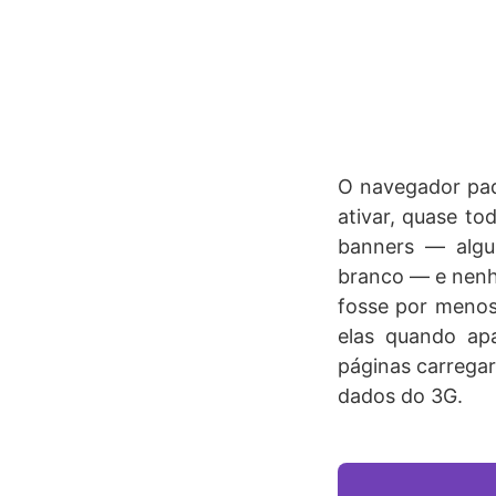
O navegador pad
ativar, quase to
banners — algu
branco — e nenh
fosse por menos
elas quando ap
páginas carregar
dados do 3G.