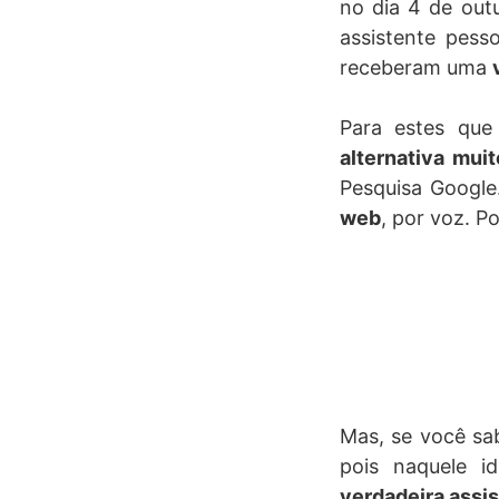
no dia 4 de out
assistente pess
receberam uma
Para estes qu
alternativa mui
Pesquisa Google
web
, por voz. P
Mas, se você sab
pois naquele 
verdadeira assi