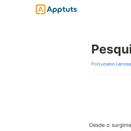
Pesqu
Por
Luciano Larros
Desde o surgime