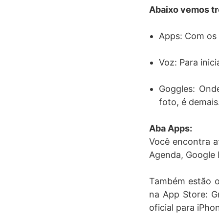
Abaixo vemos tr
Apps: Com os a
Voz: Para ini
Goggles: Ond
foto, é demais
Aba Apps:
Você encontra at
Agenda, Google D
Também estão os 
na App Store: Gm
oficial para iPho