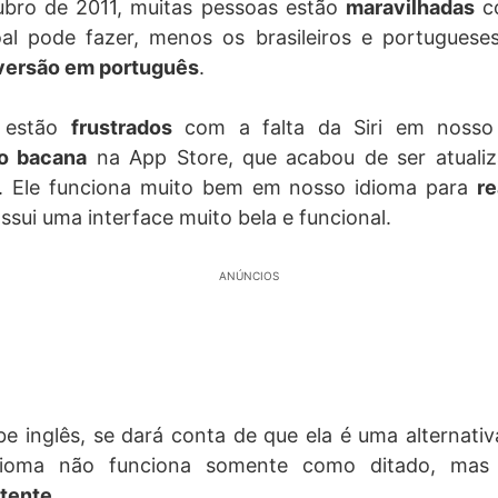
ubro de 2011, muitas pessoas estão
maravilhadas
co
oal pode fazer, menos os brasileiros e portuguese
versão em português
.
e estão
frustrados
com a falta da Siri em nosso
to bacana
na App Store, que acabou de ser atualiza
. Ele funciona muito bem em nosso idioma para
re
ossui uma interface muito bela e funcional.
ANÚNCIOS
e inglês, se dará conta de que ela é uma alternativa 
idioma não funciona somente como ditado, ma
stente
.