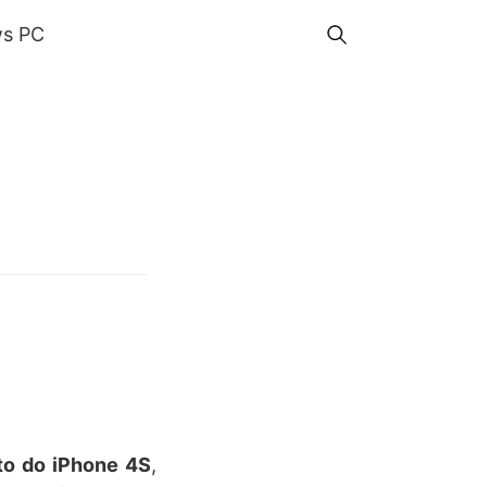
s PC
to do iPhone 4S
,