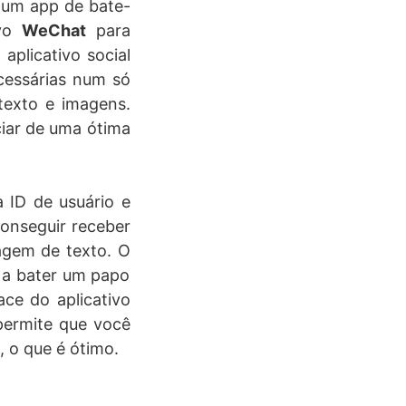
lgum app de bate-
ivo
WeChat
para
aplicativo social
cessárias num só
texto e imagens.
ciar de uma ótima
 ID de usuário e
conseguir receber
agem de texto. O
r a bater um papo
ace do aplicativo
permite que você
 o que é ótimo.