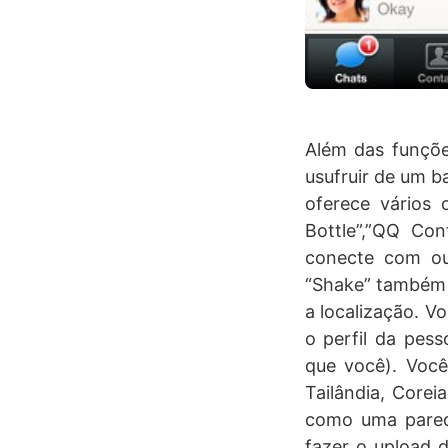
Além das funçõe
usufruir de um b
oferece vários 
Bottle”,”QQ Con
conecte com ou
“Shake” também 
a localização. V
o perfil da pes
que você). Voc
Tailândia, Corei
como uma parede
fazer o upload d