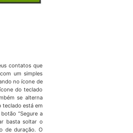
seus contatos que
s com um simples
ando no ícone de
 ícone do teclado
ambém se alterna
o teclado está em
 botão “Segure a
r basta soltar o
o de duração. O