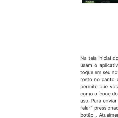
Na tela inicial 
usam o aplicati
toque em seu no
rosto no canto d
permite que voc
como o ícone do 
uso. Para envia
falar” pression
botão . Atualm