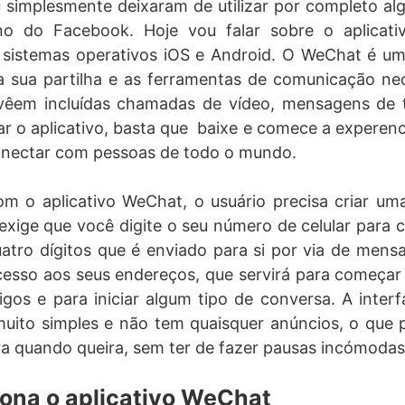
u simplesmente deixaram de utilizar por completo a
o do Facebook. Hoje vou falar sobre o aplicat
sistemas operativos iOS e Android. O WeChat é um 
a sua partilha e as ferramentas de comunicação ne
 vêem incluídas chamadas de vídeo, mensagens de 
r o aplicativo, basta que baixe e comece a experen
onectar com pessoas de todo o mundo.
m o aplicativo WeChat, o usuário precisa criar uma
exige que você digite o seu número de celular para 
atro dígitos que é enviado para si por via de mens
acesso aos seus endereços, que servirá para começa
os e para iniciar algum tipo de conversa. A interf
uito simples e não tem quaisquer anúncios, o que 
a quando queira, sem ter de fazer pausas incómodas,
ona o aplicativo WeChat