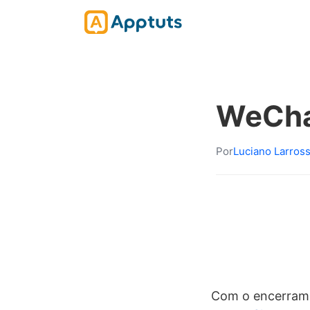
WeCh
Por
Luciano Larros
Com o encerrame