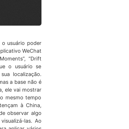
 o usuário poder
aplicativo WeChat
Moments”, “Drift
que o usuário se
ua localização.
mas a base não é
, ele vai mostrar
 (ao mesmo tempo
tençam à China,
ode observar algo
isualizá-las. Ao
ra aplicar vários