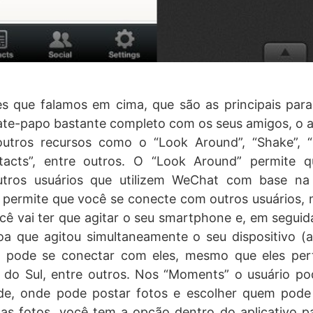
s que falamos em cima, que são as principais para
ate-papo bastante completo com os seus amigos, o 
outros recursos como o “Look Around”, “Shake”, “
tacts”, entre outros. O “Look Around” permite 
tros usuários que utilizem WeChat com base na s
permite que você se conecte com outros usuários, 
ocê vai ter que agitar o seu smartphone e, em seguida
soa que agitou simultaneamente o seu dispositivo
ê pode se conectar com eles, mesmo que eles per
a do Sul, entre outros. Nos “Moments” o usuário p
, onde pode postar fotos e escolher quem pode v
as fotos, você tem a opção dentro do aplicativo pa