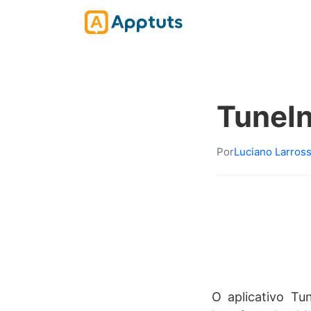
TuneI
Por
Luciano Larros
O aplicativo Tu