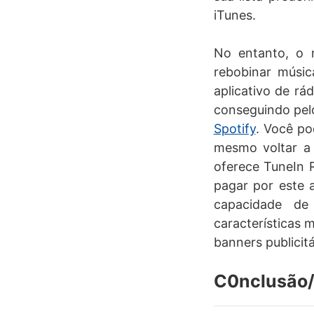
iTunes.
No entanto, o m
rebobinar músic
aplicativo de r
conseguindo pel
Spotify
. Você po
mesmo voltar a 
oferece TuneIn R
pagar por este 
capacidade de
características 
banners publicitá
C0nclusão/