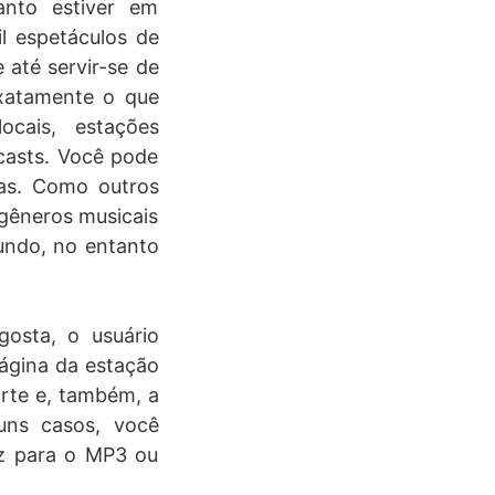
anto estiver em
l espetáculos de
 até servir-se de
exatamente o que
ocais, estações
casts. Você pode
mas. Como outros
 gêneros musicais
undo, no entanto
osta, o usuário
página da estação
arte e, também, a
uns casos, você
z para o MP3 ou