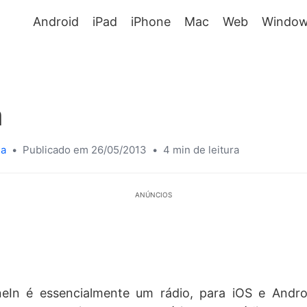
Android
iPad
iPhone
Mac
Web
Window
n
sa
•
Publicado em 26/05/2013
•
4 min de leitura
ANÚNCIOS
neIn é essencialmente um rádio, para iOS e Andr