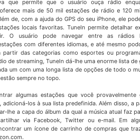
itiva que permite que o usuário ouça rádio enqu
oferece mais de 50 mil estações de rádio e 120 mi
ém de, com a ajuda do GPS do seu iPhone, ele pode
stações locais favoritas. TuneIn permite detalhar 
r. O usuário pode navegar entre as rádios l
stações com diferentes idiomas, e até mesmo pod
a partir das categorias como esportes ou progra
ádio de streaming, TuneIn dá-lhe uma enorme lista de
cada um com uma longa lista de opções de todo o m
 estão sempre no topo.
ntrar algumas estações que você provavelmente g
, adicioná-los à sua lista predefinida. Além disso, a 
dar-lhe a capa do álbum da qual a música atual faz p
rtilhar via Facebook, Twitter ou e-mail. Em alg
contrar um ícone de carrinho de compras que tra
zon.com.