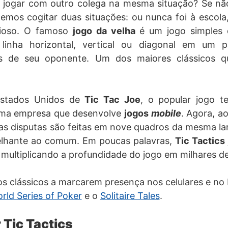
 jogar com outro colega na mesma situação? Se não
mos cogitar duas situações: ou nunca foi à escola
dioso. O famoso
jogo da velha
é um jogo simples 
linha horizontal, vertical ou diagonal em um 
s de seu oponente. Um dos maiores clássicos q
stados Unidos de
Tic Tac Joe
, o popular jogo t
uma empresa que desenvolve
jogos
mobile
. Agora, a
s disputas são feitas em nove quadros da mesma la
lhante ao comum. Em poucas palavras,
Tic Tactics
multiplicando a profundidade do jogo em milhares de
os clássicos a marcarem presença nos celulares e no
rld Series of Poker
e o
Solitaire Tales
.
Tic Tactics