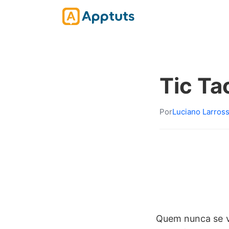
Tic Ta
Por
Luciano Larros
Quem nunca se v