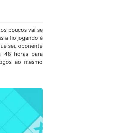
aos poucos vai se
s a fio jogando é
 que seu oponente
em 48 horas para
s jogos ao mesmo