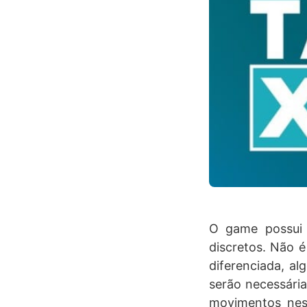
O game possui g
discretos. Não 
diferenciada, a
serão necessári
movimentos nes