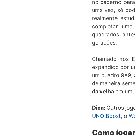
no caderno para
uma vez, só pode
realmente estu
completar uma 
quadrados ante
gerações.
Chamado nos E
expandido por 
um quadro 9×9, a
de maneira seme
da velha
em um, 
Dica:
Outros jog
UNO Boost
, o
Wo
Como jogar 