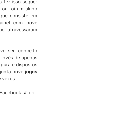
 fez isso sequer
, ou foi um aluno
que consiste em
painel com nove
ue atravessaram
eve seu conceito
o invés de apenas
rgura e dispostos
junta nove
jogos
 vezes.
 Facebook são o