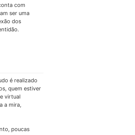
 conta com
tam ser uma
exão dos
entidão.
udo é realizado
os, quem estiver
 virtual
 a mira,
nto, poucas