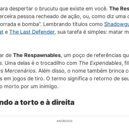
ara despertar o brucutu que existe em você.
The Re
terceira pessoa recheado de ação, ou, como diz uma 
o, porrada e bomba”. Lembrando títulos como
Shadowgu
at
e
The Last Defender
, sua tarefa é simples: matar 
tar de
The
Respawnables
, um poço de referências 
e. Uma delas é o trocadilho com
The Expendables
, f
s Mercenários
. Além disso, o nome também brinca 
s em jogos de tiro. O termo significa o retorno de s
do morto por um inimigo.
do a torto e à direita
ANÚNCIOS