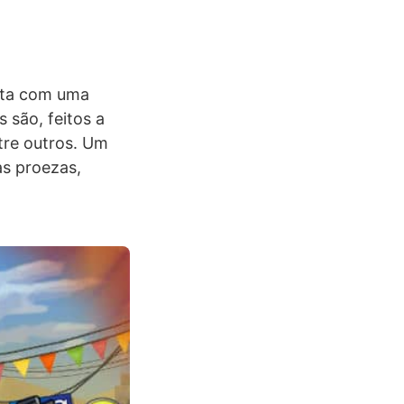
nta com uma
 são, feitos a
tre outros. Um
as proezas,