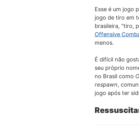
Esse é um jogo p
jogo de tiro em 
brasileira, “tir
Offensive Comb
menos.
É difícil não gos
seu próprio nom
no Brasil como
O
respawn
, comun
jogo após ter si
Ressuscitan