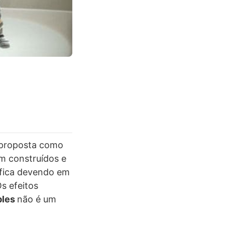
a proposta como
m construídos e
 fica devendo em
s efeitos
bles
não é um