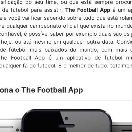
assificação do seu time, ou que está sempre proc
 de futebol para assistir,
The Football App
é um apl
ele você vai ficar sabendo sobre tudo que está rol
obre qualquer campeonato oficial que exista no mun
onfiável, é possível saber por exemplo quais são os j
s hoje, ou até mesmo em qualquer outra data. Con
s de futebol mais baixados do mundo, com mais 
he Football App é um aplicativo de futebol mu
qualquer fã de futebol. E o melhor de tudo: totalm
ona o The Football App