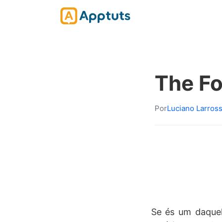
The Fo
Por
Luciano Larros
Se és um daquel