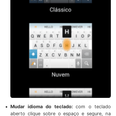
Mudar idioma do teclado:
com o teclado
aberto clique sobre o espaço e segure, na