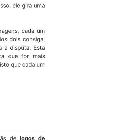
sso, ele gira uma
onagens, cada um
os dois consiga,
 a disputa. Esta
ra que for mais
visto que cada um
 fãs de
jogos de