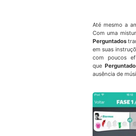
Até mesmo a am
Com uma mistura
Perguntados
tra
em suas instruçõ
com poucos ef
que
Perguntad
ausência de músi