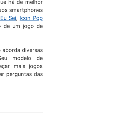
 que há de melhor
 aos smartphones
o
Eu Sei
,
Icon Pop
o de um jogo de
e aborda diversas
 Seu modelo de
eçar mais jogos
der perguntas das