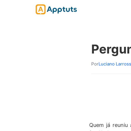
Pergu
Por
Luciano Larros
Quem já reuniu 