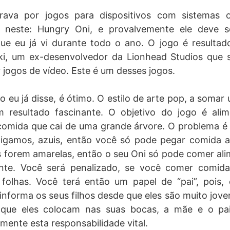
rava por jogos para dispositivos com sistemas o
ei neste: Hungry Oni, e provalvemente ele deve 
ue eu já vi durante todo o ano. O jogo é resultad
i, um ex-desenvolvedor da Lionhead Studios que
 jogos de vídeo. Este é um desses jogos.
 eu já disse, é ótimo. O estilo de arte pop, a somar 
m resultado fascinante. O objetivo do jogo é ali
omida que cai de uma grande árvore. O problema é q
digamos, azuis, então você só pode pegar comida a
s forem amarelas, então o seu Oni só pode comer al
ante. Você será penalizado, se você comer comid
olhas. Você terá então um papel de “pai”, pois,
 informa os seus filhos desde que eles são muito jov
que eles colocam nas suas bocas, a mãe e o pa
mente esta responsabilidade vital.