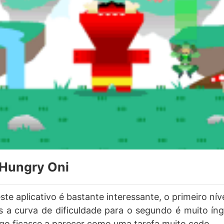
 Hungry Oni
ste aplicativo é bastante interessante, o primeiro níve
 a curva de dificuldade para o segundo é muito ín
go ficasse a parecer como uma tarefa muito cedo.