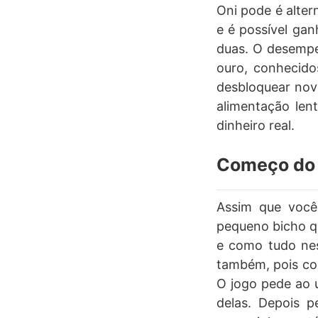
Oni pode é alter
e é possível gan
duas. O desempe
ouro, conhecido
desbloquear novo
alimentação len
dinheiro real.
Começo do 
Assim que você 
pequeno bicho q
e como tudo nes
também, pois cont
O jogo pede ao 
delas. Depois 