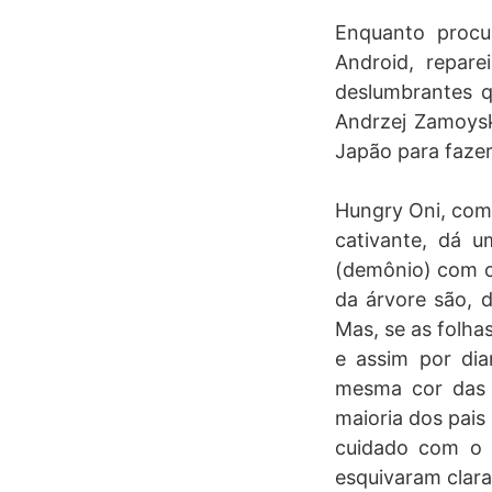
Enquanto procu
Android, repar
deslumbrantes q
Andrzej Zamoysk
Japão para fazer
Hungry Oni, como
cativante, dá u
(demônio) com c
da árvore são, 
Mas, se as folha
e assim por di
mesma cor das f
maioria dos pais
cuidado com o 
esquivaram clara