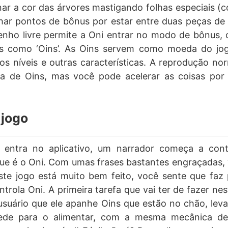
nar a cor das árvores mastigando folhas especiais (c
har pontos de bônus por estar entre duas peças de
nho livre permite a Oni entrar no modo de bônus, 
s como ‘Oins’. As Oins servem como moeda do jog
s níveis e outras características. A reprodução n
ta de Oins, mas você pode acelerar as coisas po
jogo
entra no aplicativo, um narrador começa a cont
ue é o Oni. Com umas frases bastantes engraçadas, 
te jogo está muito bem feito, você sente que faz p
rola Oni. A primeira tarefa que vai ter de fazer neste
usuário que ele apanhe Oins que estão no chão, lev
pede para o alimentar, com a mesma mecânica de