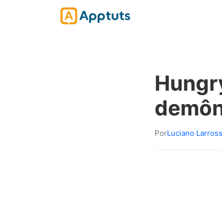
Hungry
demôni
Por
Luciano Larros