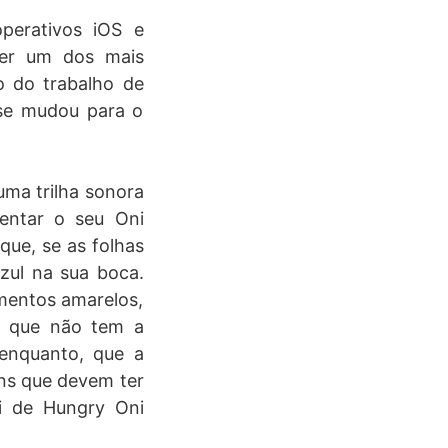
perativos iOS e
ser um dos mais
o do trabalho de
 se mudou para o
uma trilha sonora
mentar o seu Oni
ue, se as folhas
zul na sua boca.
imentos amarelos,
a que não tem a
 enquanto, que a
ens que devem ter
i de Hungry Oni