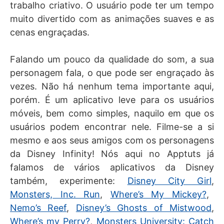
trabalho criativo. O usuário pode ter um tempo
muito divertido com as animações suaves e as
cenas engraçadas.
Falando um pouco da qualidade do som, a sua
personagem fala, o que pode ser engraçado às
vezes. Não há nenhum tema importante aqui,
porém. É um aplicativo leve para os usuários
móveis, bem como simples, naquilo em que os
usuários podem encontrar nele. Filme-se a si
mesmo e aos seus amigos com os personagens
da Disney Infinity! Nós aqui no Apptuts já
falamos de vários aplicativos da Disney
também, experimente:
Disney City Girl
,
Monsters, Inc. Run
,
Where’s My Mickey?
,
Nemo’s Reef
,
Disney’s Ghosts of Mistwood
,
Where’s my Perry?
,
Monsters University: Catch