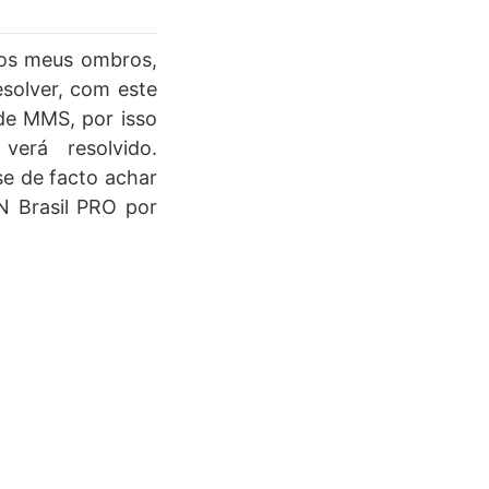
 nos meus ombros,
solver, com este
 de MMS, por isso
erá resolvido.
se de facto achar
N Brasil PRO por