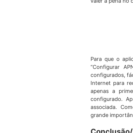
valer a pena no 
Para que o aplic
“Configurar AP
configurados, fác
Internet para r
apenas a prime
configurado. A
associada. Co
grande importân
Conclusão/