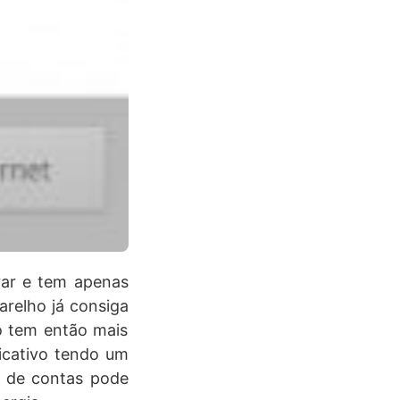
urar e tem apenas
arelho já consiga
o tem então mais
icativo tendo um
l de contas pode