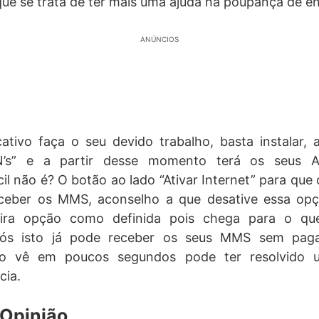
que se trata de ter mais uma ajuda na poupança de en
ANÚNCIOS
ativo faça o seu devido trabalho, basta instalar, a
N’s” e a partir desse momento terá os seus A
il não é? O botão ao lado “Ativar Internet” para que 
eceber os MMS, aconselho a que desative essa op
ira opção como definida pois chega para o qu
pós isto já pode receber os seus MMS sem paga
mo vê em poucos segundos pode ter resolvido 
cia.
Opinião