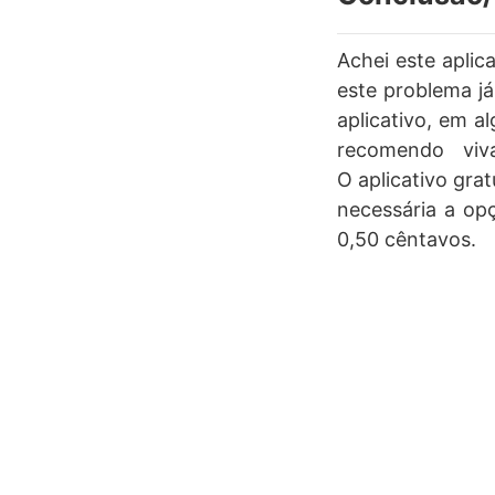
Achei este aplic
este problema j
aplicativo, em a
recomendo viv
O aplicativo gra
necessária a op
0,50 cêntavos.