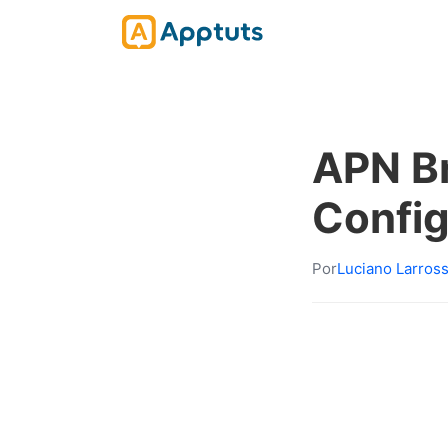
APN Br
Config
Por
Luciano Larros