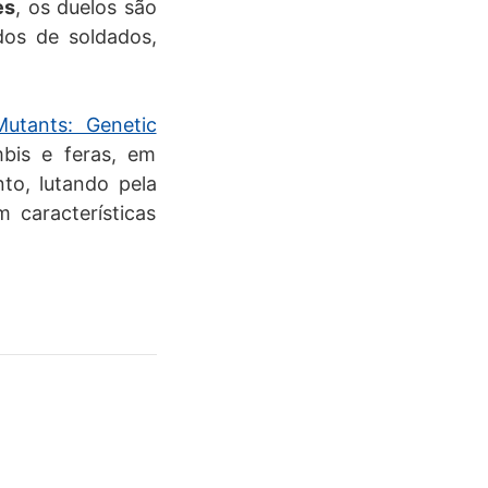
es
, os duelos são
dos de soldados,
Mutants: Genetic
bis e feras, em
to, lutando pela
 características