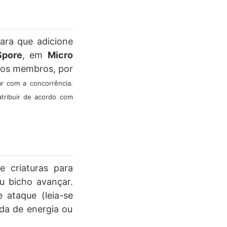
para que adicione
Spore
, em
Micro
vos membros, por
r com a concorrência.
atribuir de acordo com
 criaturas para
eu bicho avançar.
ataque (leia-se
da de energia ou