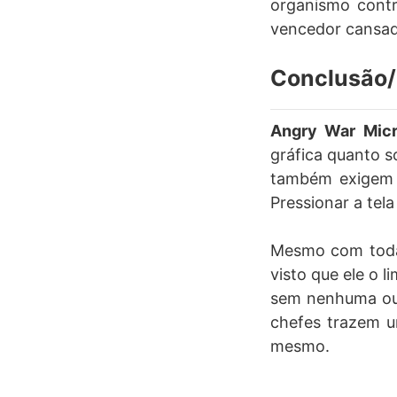
organismo contr
vencedor cansado
Conclusão/
Angry War Micr
gráfica quanto s
também exigem b
Pressionar a tel
Mesmo com todas
visto que ele o 
sem nenhuma out
chefes trazem u
mesmo.