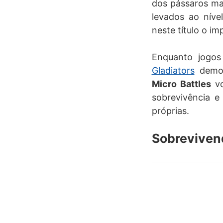
dos pássaros ma
levados ao níve
neste título o i
Enquanto jog
Gladiators
demon
Micro Battles
v
sobrevivência e
próprias.
Sobreviven