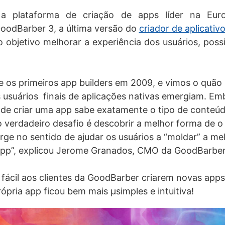
 a plataforma de criação de apps líder na Eu
oodBarber 3, a última versão do
criador de aplicativ
objetivo melhorar a experiência dos usuários, possi
e os primeiros app builders em 2009, e vimos o quão 
 usuários finais de aplicações nativas emergiam. E
de criar uma app sabe exatamente o tipo de conteú
 verdadeiro desafio é descobrir a melhor forma de o 
ge no sentido de ajudar os usuários a “moldar” a mel
 app”, explicou Jerome Granados, CMO da GoodBarber
 fácil aos clientes da GoodBarber criarem novas apps,
ópria app ficou bem mais µ
simples e intuitiva!