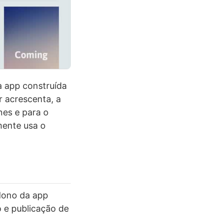
a app construída
r acrescenta, a
nes e para o
mente usa o
dono da app
o e publicação de