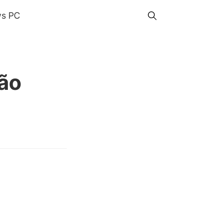
s PC
ão