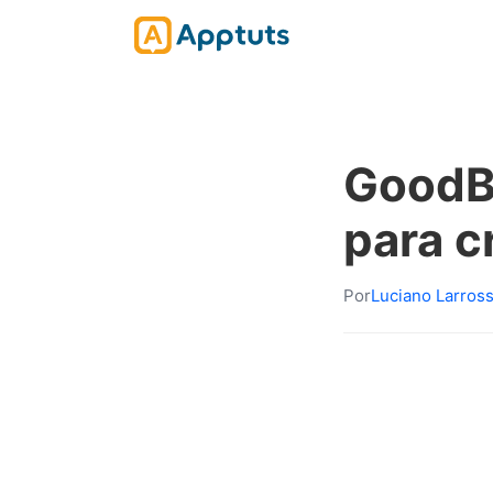
GoodBa
para c
Por
Luciano Larros