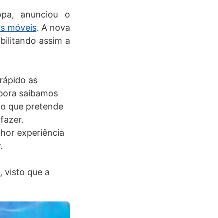
ropa, anunciou o
os móveis
. A nova
bilitando assim a
rápido as
mbora saibamos
do que pretende
fazer.
hor experiência
.
 visto que a