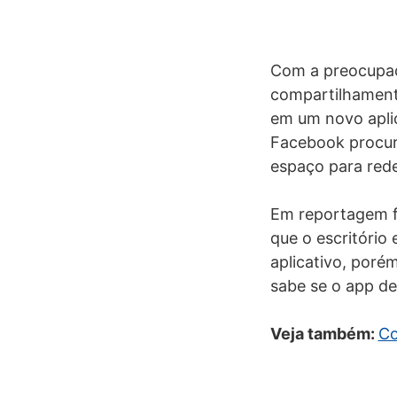
Com a preocupaç
compartilhamento
em um novo aplic
Facebook procur
espaço para red
Em reportagem f
que o escritóri
aplicativo, poré
sabe se o app de
Veja também:
Co