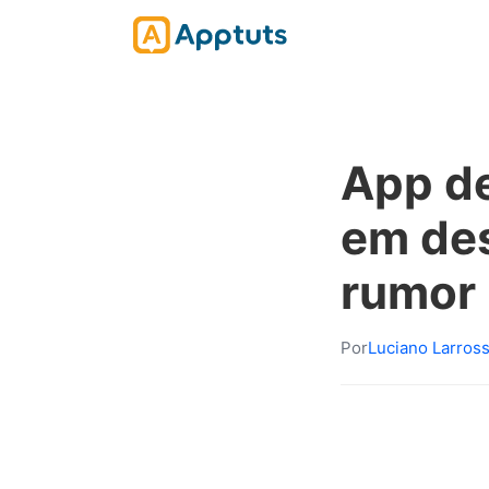
App d
em de
rumor
Por
Luciano Larros