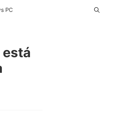
s PC
 está
a