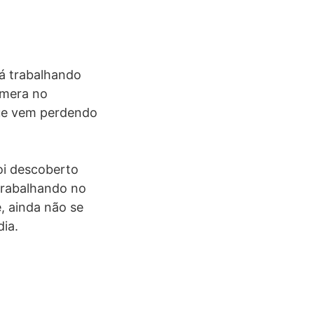
tá trabalhando
âmera no
que vem perdendo
foi descoberto
trabalhando no
, ainda não se
ia.