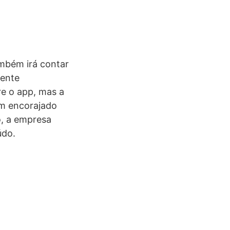
ambém irá contar
rente
e o app, mas a
em encorajado
o, a empresa
údo.