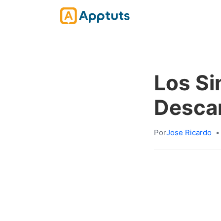
Los Si
Desca
Por
Jose Ricardo
•