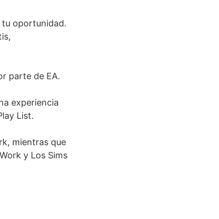
s tu oportunidad.
is,
or parte de EA.
na experiencia
ay List.
rk, mientras que
o Work y Los Sims