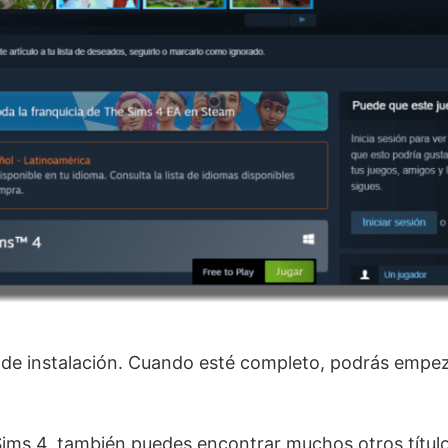
 de instalación. Cuando esté completo, podrás empez
ms 4, también puedes encontrar muchos otros título