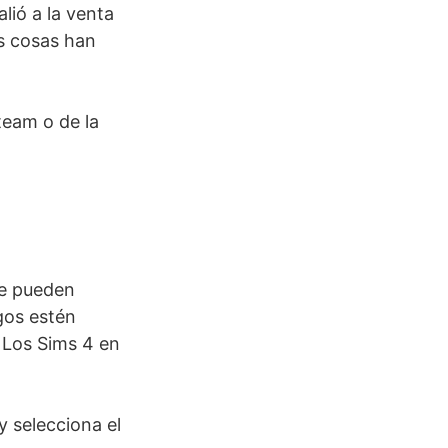
lió a la venta
s cosas han
team o de la
se pueden
gos estén
 Los Sims 4 en
y selecciona el