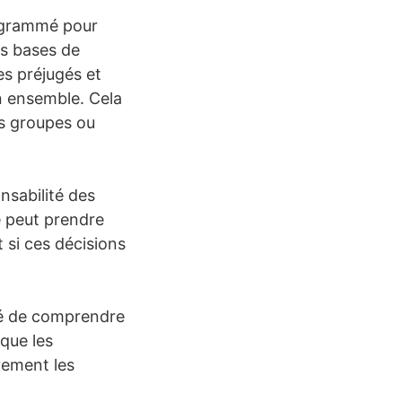
rogrammé pour
es bases de
es préjugés et
n ensemble. Cela
ns groupes ou
nsabilité des
e peut prendre
t si ces décisions
ité de comprendre
 que les
vement les