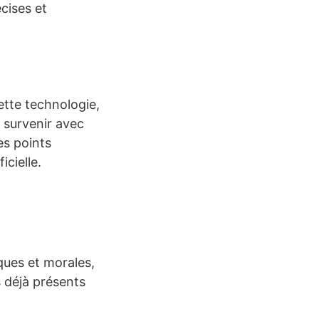
cises et
cette technologie,
 survenir avec
es points
icielle.
hiques et morales,
s déjà présents