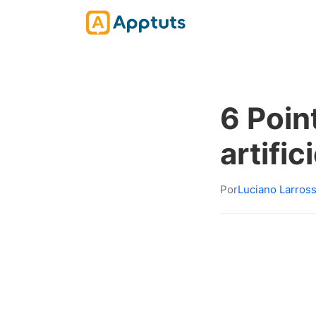
6 Point
artifici
Por
Luciano Larros