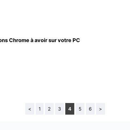
ons Chrome à avoir sur votre PC
<
1
2
3
4
5
6
>